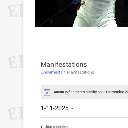
Manifestations
Évènements
Manifestations
Évènements
Aucun évènements planifié pour 1 novembre 2
for
N
o
t
1
1-11-2025
i
c
novembre
S
e
é
2025
l
Jour précédent