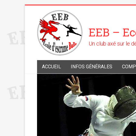
EEB – Ec
Un club axé sur le 
ACCUEIL
INFOS GÉNÉRALES
COMP