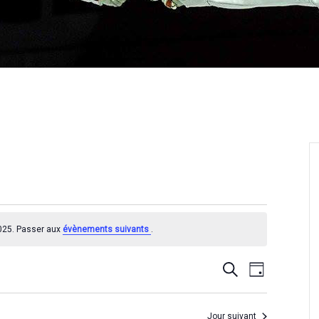
025. Passer aux
évènements suivants
.
R
N
R
J
e
o
a
e
c
u
h
v
c
r
Jour suivant