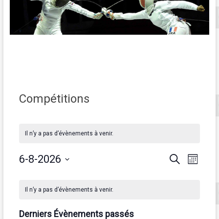
Compétitions
Il n’y a pas d’évènements à venir.
R
N
6-8-2026
R
M
e
S
o
a
e
c
C
é
i
h
v
c
l
Il n’y a pas d’évènements à venir.
s
e
a
e
i
r
h
c
l
Derniers Évènements passés
c