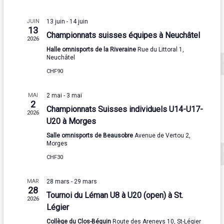
g
t
e
h
e
i
e
a
r
o
JUIN
13 juin
-
14 juin
n
13
n
t
Championnats suisses équipes à Neuchâtel
c
2026
n
d
i
Halle omnisports de la Riveraine
Rue du Littoral 1,
e
h
Neuchâtel
z
r
o
u
e
CHF90
i
n
n
e
e
e
d
MAI
2 mai
-
3 mai
d
2
t
Championnats Suisses individuels U14-U17-
a
r
e
2026
t
U20 à Morges
n
v
d
e
Salle omnisports de Beausobre
Avenue de Vertou 2,
a
.
u
Morges
e
v
CHF30
e
É
i
s
v
MAR
28 mars
-
29 mars
28
g
É
Tournoi du Léman U8 à U20 (open) à St.
è
2026
Légier
a
v
n
Collège du Clos-Béguin
Route des Areneys 10, St-Légier