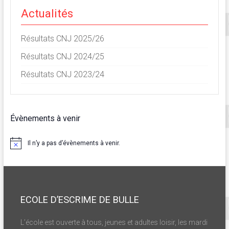
Actualités
Résultats CNJ 2025/26
Résultats CNJ 2024/25
Résultats CNJ 2023/24
Évènements à venir
Il n’y a pas d’évènements à venir.
N
o
t
i
c
e
ECOLE D’ESCRIME DE BULLE
L’école est ouverte à tous, jeunes et adultes loisir, les mardi