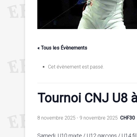
« Tous les Évènements
Cet évènement est passé.
Tournoi CNJ U8 à
8 novembre 2025
-
9 novembre 2025
CHF30
Samedi: U10 mixte / U12 garçons / U14 fill