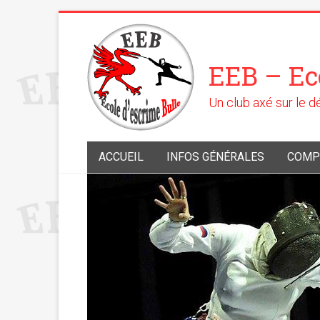
EEB – Ec
Un club axé sur le 
ACCUEIL
INFOS GÉNÉRALES
COMP