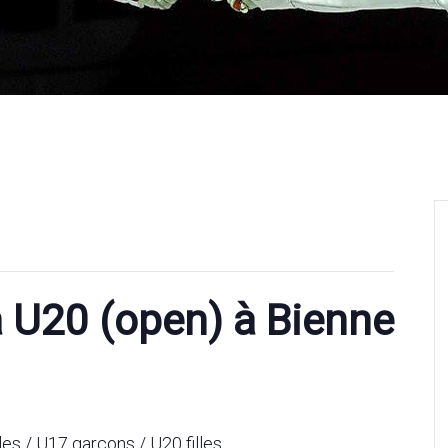
 U20 (open) à Bienne
es / U17 garçons / U20 filles