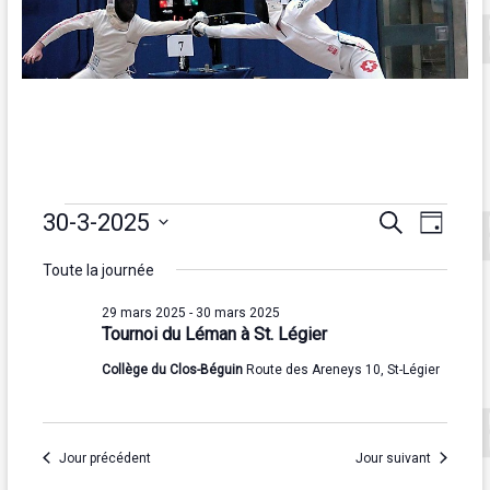
Évènements
R
N
30-3-2025
R
J
e
S
o
a
for
e
c
é
Toute la journée
u
h
v
c
30
l
r
e
e
29 mars 2025
-
30 mars 2025
i
r
h
mars
Tournoi du Léman à St. Légier
c
c
g
t
e
h
2025
Collège du Clos-Béguin
Route des Areneys 10, St-Légier
i
e
a
r
o
n
t
c
n
Jour précédent
Jour suivant
i
e
h