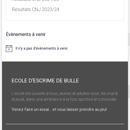
Résultats CNJ 2023/24
Évènements à venir
Il n’y a pas d’évènements à venir.
N
o
t
i
c
e
ECOLE D’ESCRIME DE BULLE
L’école est ouverte à tous, jeunes et adultes loisir, les mardi
et jeudi, dans une ambiance à la fois sportive et conviviale.
Venez faire un essai… et vous laisser prendre au jeu!