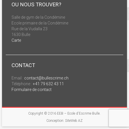
OU NOUS TROUVER?
Salle de gym de la Condémine
Ecole primaire de la Condémine
Rue de la Vudalla 23
1630 Bulle
Carte
CONTACT
Email :
contact@bullescrime.ch
Téléphone :
+41 79 632 43 11
Formulaire de contact
Copyright © 2016
EEB – Ecole d'Escrime Bulle
.
Conception: SiteWeb AZ