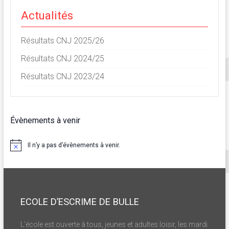
Actualités
Résultats CNJ 2025/26
Résultats CNJ 2024/25
Résultats CNJ 2023/24
Évènements à venir
Il n’y a pas d’évènements à venir.
N
o
t
i
c
e
ECOLE D’ESCRIME DE BULLE
L’école est ouverte à tous, jeunes et adultes loisir, les mardi