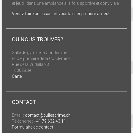
et jeudi, dans une ambiance à la fois sportive et conviviale.
Venez faire un essai… et vous laisser prendre au jeu!
OU NOUS TROUVER?
Salle de gym de la Condémine
Ecole primaire de la Condémine
Rue de la Vudalla 23
1630 Bulle
Carte
CONTACT
Email :
contact@bullescrime.ch
Téléphone :
+41 79 632 43 11
Formulaire de contact