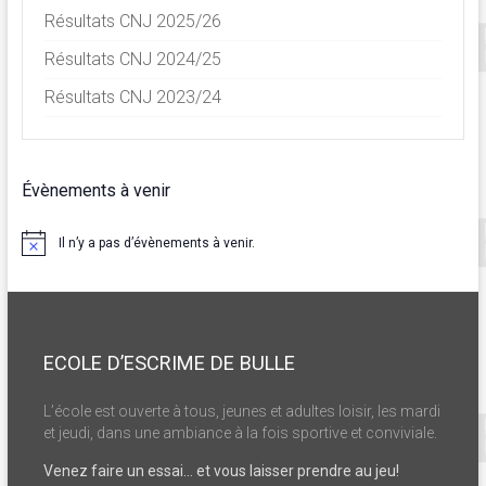
Résultats CNJ 2025/26
Résultats CNJ 2024/25
Résultats CNJ 2023/24
Évènements à venir
Il n’y a pas d’évènements à venir.
N
o
t
i
c
e
ECOLE D’ESCRIME DE BULLE
L’école est ouverte à tous, jeunes et adultes loisir, les mardi
et jeudi, dans une ambiance à la fois sportive et conviviale.
Venez faire un essai… et vous laisser prendre au jeu!