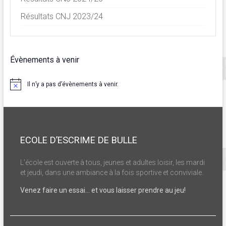
Résultats CNJ 2023/24
Évènements à venir
Il n’y a pas d’évènements à venir.
N
o
t
i
c
e
ECOLE D’ESCRIME DE BULLE
L’école est ouverte à tous, jeunes et adultes loisir, les mardi
et jeudi, dans une ambiance à la fois sportive et conviviale.
Venez faire un essai… et vous laisser prendre au jeu!