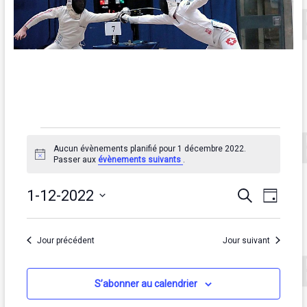
Évènements
Aucun évènements planifié pour 1 décembre 2022.
for
N
Passer aux
évènements suivants
.
o
t
1
R
N
i
1-12-2022
R
J
c
e
décembre
S
o
a
e
e
c
é
u
2022
h
v
c
l
r
Jour précédent
Jour suivant
e
e
i
r
h
c
c
g
t
S’abonner au calendrier
e
h
i
e
a