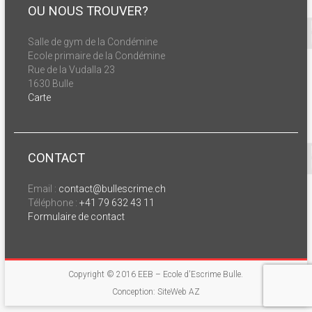
OU NOUS TROUVER?
Salle de gym de la Condémine
Ecole primaire de la Condémine
Rue de la Vudalla 23
1630 Bulle
Carte
CONTACT
Email :
contact@bullescrime.ch
Téléphone :
+41 79 632 43 11
Formulaire de contact
Copyright © 2016
EEB – Ecole d'Escrime Bulle
.
Conception: SiteWeb AZ