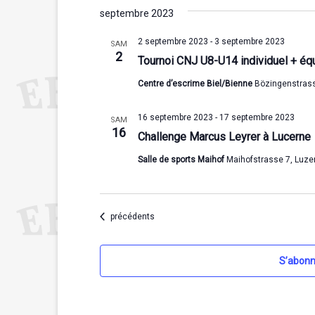
septembre 2023
2 septembre 2023
-
3 septembre 2023
SAM
2
Tournoi CNJ U8-U14 individuel + éq
Centre d’escrime Biel/Bienne
Bözingenstrass
16 septembre 2023
-
17 septembre 2023
SAM
16
Challenge Marcus Leyrer à Lucerne
Salle de sports Maihof
Maihofstrasse 7, Luze
Évènements
précédents
S’abonn