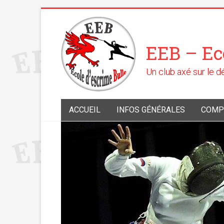
EEB – Ec
Un club axé sur le 
ACCUEIL
INFOS GÉNÉRALES
COMP