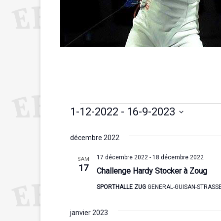
Évènements
1-12-2022
 - 
16-9-2023
S
é
décembre 2022
l
e
17 décembre 2022
-
18 décembre 2022
SAM
c
17
Challenge Hardy Stocker à Zoug
t
i
SPORTHALLE ZUG
GENERAL-GUISAN-STRASSE 
o
n
n
janvier 2023