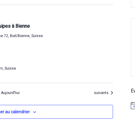
e
n
t
uipes à Bienne
s
e 72, Biel/Bienne, Suisse
rn, Suisse
É
Évènements
Aujourd’hui
suivants
N
er au calendrier
o
t
i
c
e