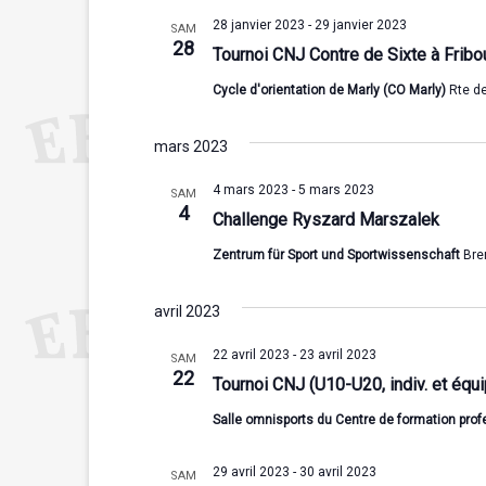
e
z
28 janvier 2023
-
29 janvier 2023
SAM
u
28
Tournoi CNJ Contre de Sixte à Fribo
n
e
Cycle d'orientation de Marly (CO Marly)
Rte de
d
a
mars 2023
t
e
4 mars 2023
-
5 mars 2023
SAM
.
4
Challenge Ryszard Marszalek
Zentrum für Sport und Sportwissenschaft
Bre
avril 2023
22 avril 2023
-
23 avril 2023
SAM
22
Tournoi CNJ (U10-U20, indiv. et équi
Salle omnisports du Centre de formation pro
29 avril 2023
-
30 avril 2023
SAM