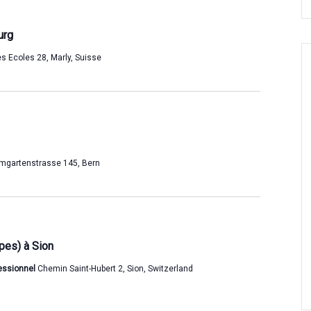
i
h
o
e
urg
n
e
s Ecoles 28, Marly, Suisse
d
t
e
n
v
a
u
v
e
mgartenstrasse 145, Bern
i
s
g
É
a
v
è
t
pes) à Sion
n
i
fessionnel
Chemin Saint-Hubert 2, Sion, Switzerland
e
o