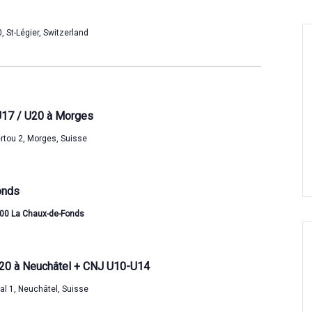
m
n
e
d
 St-Légier, Switzerland
n
e
t
v
u
U17 / U20 à Morges
e
rtou 2, Morges, Suisse
s
É
onds
v
300 La Chaux-de-Fonds
è
n
e
20 à Neuchâtel + CNJ U10-U14
m
ral 1, Neuchâtel, Suisse